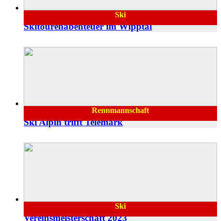
Ski
21.02.2024
Skitourenabenteuer im Wipptal
Rennmannschaft
10.01.2024
Ski Alpin trifft Telemark
Ski
31.12.2023
Vereinsmeisterschaft 2023