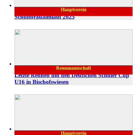
Hauptverein
04.07.2025
Schuhbräualmlauf 2025
Rennmannschaft
11.03.2025
Letzte Rennen um den Deutschen Schüler Cup
U16 in Bischofswiesen
Hauptverein
10.02.2025