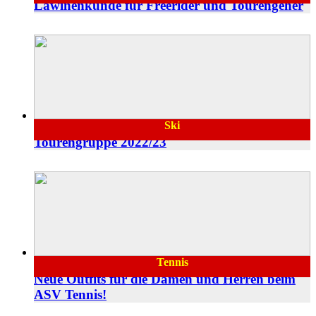
Lawinenkunde für Freerider und Tourengeher
Ski
13.12.2022
Tourengruppe 2022/23
Tennis
07.09.2022
Neue Outfits für die Damen und Herren beim
ASV Tennis!