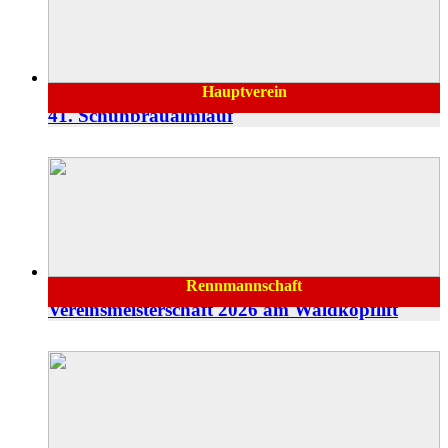
Hauptverein
27.05.2026
41. Schuhbräualmlauf
Rennmannschaft
24.03.2026
Vereinsmeisterschaft 2026 am Waldkopflift