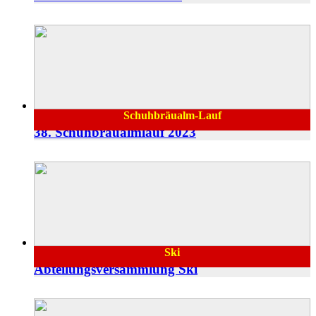
Schuhbräualm-Lauf
14.08.2023
38. Schuhbräualmlauf 2023
Ski
Abteilungsversammlung Ski