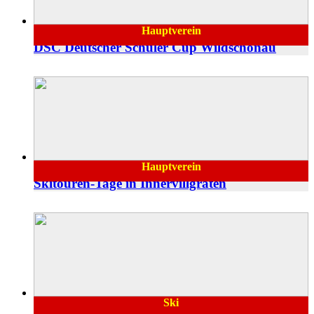
Hauptverein
15.03.2023
DSC Deutscher Schüler Cup Wildschönau
Hauptverein
13.03.2023
Skitouren-Tage in Innervillgraten
Ski
27.02.2023