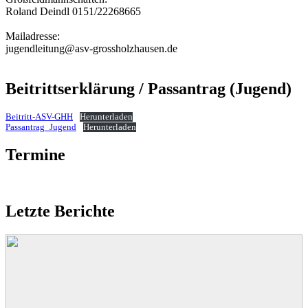
Roland Deindl 0151/22268665
Mailadresse:
jugendleitung@asv-grossholzhausen.de
Beitrittserklärung / Passantrag (Jugend)
Beitritt-ASV-GHH
Herunterladen
Passantrag_Jugend
Herunterladen
Termine
Momentan gibt es keine Termine
Letzte Berichte